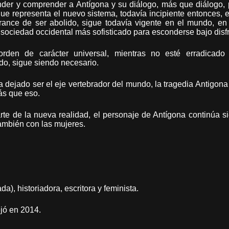
der y comprender a Antígona y su diálogo, más que diálogo, 
que representa el nuevo sistema, todavía incipiente entonces, 
 trance de ser abolido, sigue todavía vigente en el mundo, e
a sociedad occidental más sofisticado para esconderse bajo disf
den de carácter universal, mientras no esté erradicado 
do, sigue siendo necesario.
 dejado ser el eje vertebrador del mundo, la tragedia Antigon
ás que eso.
te de la nueva realidad, el personaje de Antígona continúa si
también con las mujeres.
da), historiadora, escritora y feminista.
jó en 2014.